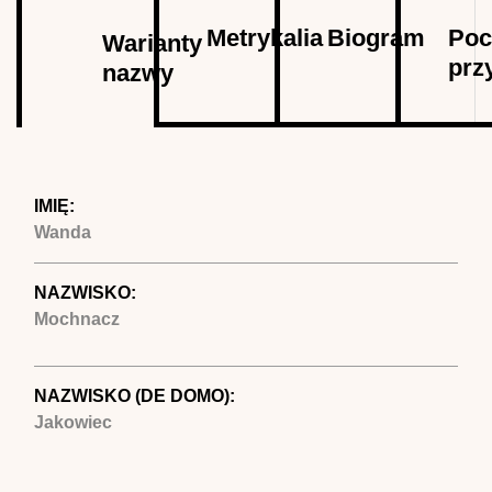
Autor
Metrykalia
Biogram
Poc
Warianty
prz
nazwy
(aktywna
karta)
IMIĘ:
Wanda
NAZWISKO:
Mochnacz
NAZWISKO (DE DOMO):
Jakowiec