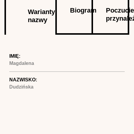
Autor
Biogram
Poczuci
Warianty
przynale
nazwy
(aktywna
karta)
IMIĘ:
Magdalena
NAZWISKO:
Dudzińska