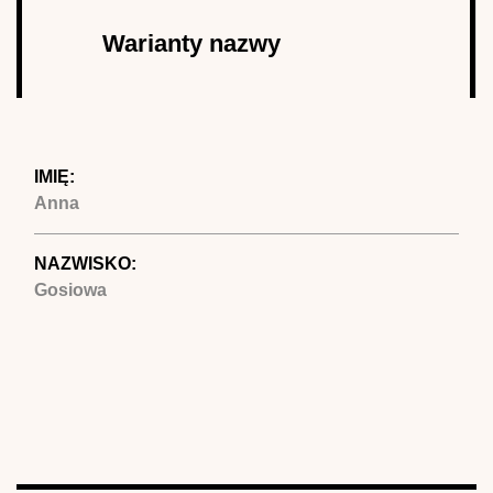
Autor
Warianty nazwy
(aktywna
karta)
IMIĘ:
Anna
NAZWISKO:
Gosiowa