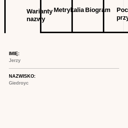
Autor
Metrykalia
Biogram
Poc
Warianty
prz
nazwy
(aktywna
karta)
IMIĘ:
Jerzy
NAZWISKO:
Giedroyc