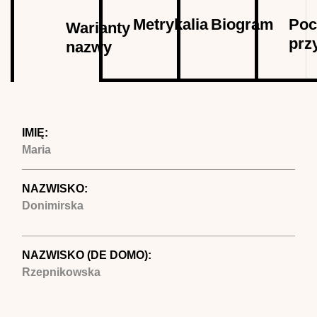
Autor
Metrykalia
Biogram
Poc
Warianty
prz
nazwy
(aktywna
karta)
IMIĘ:
Maria
NAZWISKO:
Donimirska
NAZWISKO (DE DOMO):
Rzepnikowska