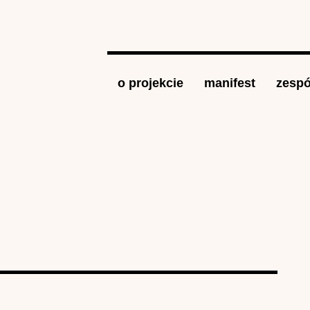
Jump to navigation
o projekcie
manifest
zespó