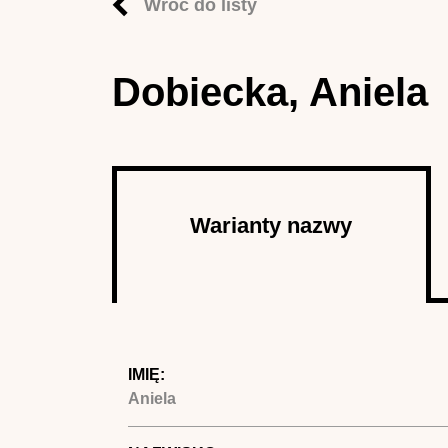
Wróć do listy
Dobiecka, Aniela
Autor
Warianty nazwy
(aktywna
karta)
IMIĘ:
Aniela