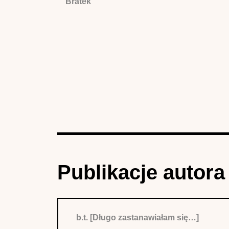
Bratek
Publikacje autora
b.t. [Długo zastanawiałam się…]