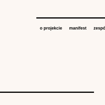
Jump to navigation
o projekcie
manifest
zespó