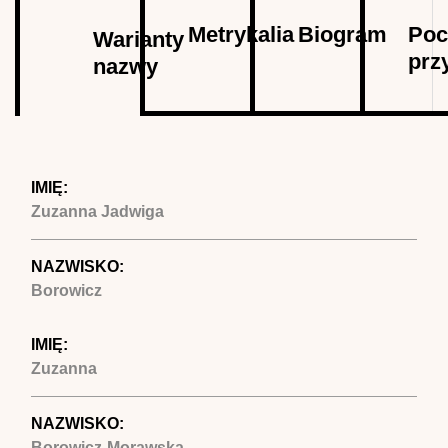
Autor
Metrykalia
Biogram
Poc
Warianty
prz
nazwy
(aktywna
karta)
IMIĘ:
Zuzanna Jadwiga
NAZWISKO:
Borowicz
IMIĘ:
Zuzanna
NAZWISKO:
Borowicz-Morawska