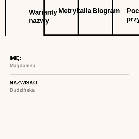
Autor
Metrykalia
Biogram
Poc
Warianty
prz
nazwy
(aktywna
karta)
IMIĘ:
Magdalena
NAZWISKO:
Dudzińska