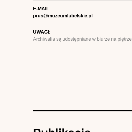
E-MAIL:
prus@muzeumlubelskie.pl
UWAGI:
Archiwalia są udostępniane w biurze na piętrze