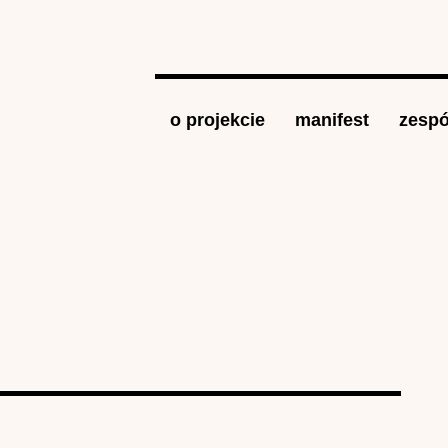
Jump to navigation
o projekcie
manifest
zespó