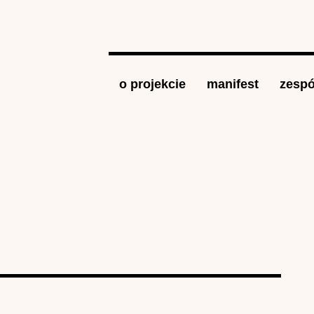
Jump to navigation
o projekcie
manifest
zespó