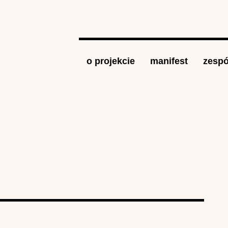
Jump to navigation
o projekcie
manifest
zespó