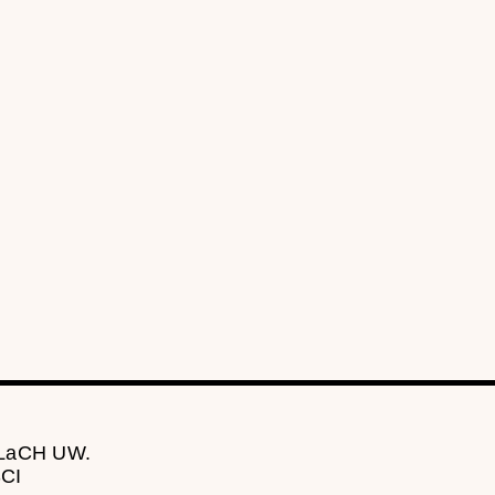
 LaCH UW.
CI