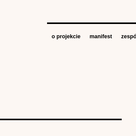
Jump to navigation
o projekcie
manifest
zespó