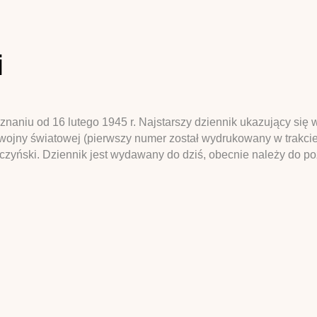
i
aniu od 16 lutego 1945 r. Najstarszy dziennik ukazujący się 
II wojny światowej (pierwszy numer został wydrukowany w trakc
lczyński. Dziennik jest wydawany do dziś, obecnie należy do p