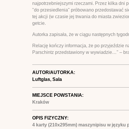
najpotrzebniejszymi rzeczami. Przez kilka dni
"do przesiedlenia" próbowano przedostawać się 
tej akcji (w czasie jej trwania do miasta zwi
getcie.
Autorka zapisała, że w ciągu następnych tygodn
Relację kończy informacja, że po przyjeździe na
Parschintz przedstawiony w wywiadzie…" – bra
AUTOR/AUTORKA:
Luftglas, Sala
MIEJSCE POWSTANIA:
Kraków
OPIS FIZYCZNY:
4 karty (210x295mm) maszynipisu w języku 