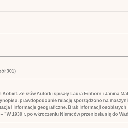
pół 301)
m Kobiet. Ze słów Autorki spisały Laura Einhorn i Janina M
zynopisu, prawdopodobnie relację sporządzono na maszyni
acja i informacje geograficzne. Brak informacji osobistych 
e – "W 1939 r. po wkroczeniu Niemców przeniosła się do Wa