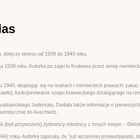
las
, dotyczy okresu od 1939 do 1945 roku.
nia 1939 roku. Autorka po zajęciu Krakowa przez armię niemie
 1940, skupiając się na realiach i niemieckich prawach: zakaz
kawki), funkcjonowanie szopu krawieckiego działającego na rz
wadowickiego Judenratu. Dodała także informacje o pierwszyc
unistycznej do Auschwitz.
 (byli przywożeni) żydowscy robotnicy z innych miejsc – Bielsk
942 roku. Autorka zapisała, że "już wcześniej przewidywano, że 