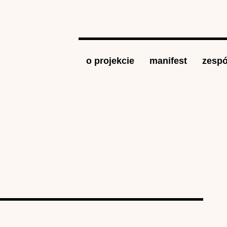
Jump to navigation
o projekcie
manifest
zespó