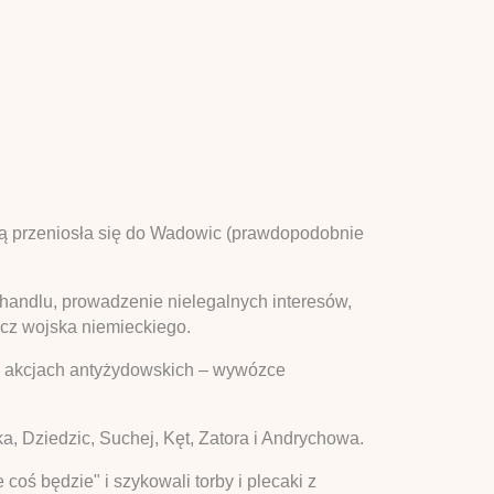
cką przeniosła się do Wadowic (prawdopodobnie
 handlu, prowadzenie nielegalnych interesów,
ecz wojska niemieckiego.
h akcjach antyżydowskich – wywózce
a, Dziedzic, Suchej, Kęt, Zatora i Andrychowa.
coś będzie" i szykowali torby i plecaki z