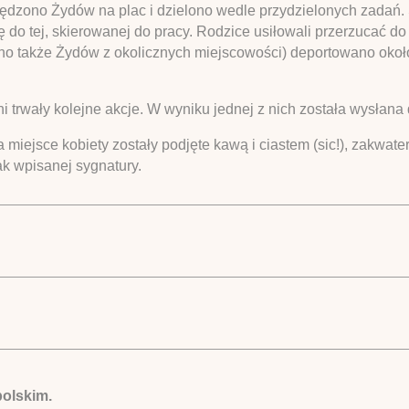
 pędzono Żydów na plac i dzielono wedle przydzielonych zadań.
do tej, skierowanej do pracy. Rodzice usiłowali przerzucać do
eziono także Żydów z okolicznych miejscowości) deportowano ok
i trwały kolejne akcje. W wyniku jednej z nich została wysłana
 miejsce kobiety zostały podjęte kawą i ciastem (sic!), zakwate
k wpisanej sygnatury.
polskim.