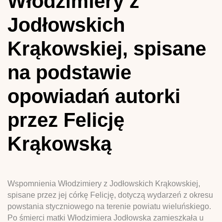
Włodzimiery z
Jodłowskich
Krąkowskiej, spisane
na podstawie
opowiadań autorki
przez Felicję
Krąkowską
Wspomnienia Włodzimiery z Jodłowskich Krąkowskiej,
spisane przez jej córkę Felicję, dotyczą wydarzeń z okresu
powstania styczniowego na terenie powiatu wieluńskiego.
Po śmierci matki Włodzimiera Jodłowska zamieszkała u