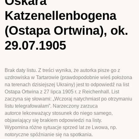
Oskara
Katzenellenbogena
(Ostapa Ortwina), ok.
29.07.1905
Brak daty listu. Z treści wynika, że autorka pisze go z
uzdrowiska w Tartarowie (prawdopodobnie wieś położona
na terenach dzisiejszej Ukrainy) jest to odpowiedź na list
Ostapa Ortwina z 27 lipca 1905 r. z Reichenhall. List
zaczyna się słowami: „Wczoraj natychmiast po otrzymaniu
listu telegrafowałam”. Narzeczony zarzuca
autorce lekceważący stosunek do niego samego,
objawiający się brakiem odpowiedzi na listy.
Wypomina różne sytuacje sprzed lat ze Lwowa, np.
notoryczne spóźnianie się na spotkania.