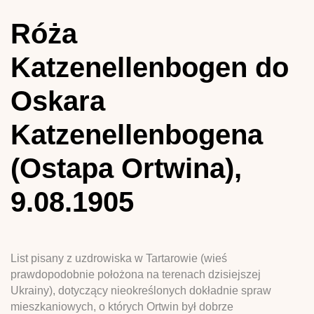
Róża
Katzenellenbogen do
Oskara
Katzenellenbogena
(Ostapa Ortwina),
9.08.1905
List pisany z uzdrowiska w Tartarowie (wieś
prawdopodobnie położona na terenach dzisiejszej
Ukrainy), dotyczący nieokreślonych dokładnie spraw
mieszkaniowych, o których Ortwin był dobrze