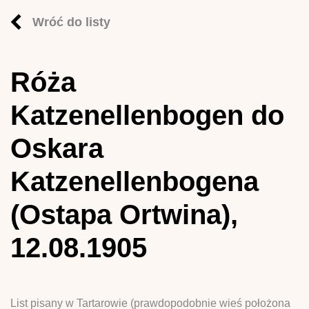
Wróć do listy
Róża
Katzenellenbogen do
Oskara
Katzenellenbogena
(Ostapa Ortwina),
12.08.1905
List pisany w Tartarowie (prawdopodobnie wieś położona