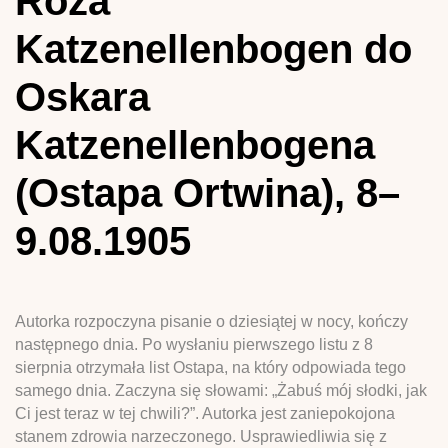
Róża
Katzenellenbogen do
Oskara
Katzenellenbogena
(Ostapa Ortwina), 8–
9.08.1905
Autorka rozpoczyna pisanie o dziesiątej w nocy, kończy
następnego dnia. Po wysłaniu pierwszego listu z 8
sierpnia otrzymała list Ostapa, na który odpowiada tego
samego dnia. Zaczyna się słowami: „Żabuś mój słodki, jak
Ci jest teraz w tej chwili?”. Autorka jest zaniepokojona
stanem zdrowia narzeczonego. Usprawiedliwia się z