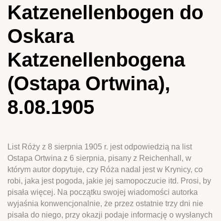
Katzenellenbogen do
Oskara
Katzenellenbogena
(Ostapa Ortwina),
8.08.1905
List Róży z 8 sierpnia 1905 r. jest odpowiedzią na list
Ostapa Ortwina z 6 sierpnia, pisany z Reichenhall, w
którym autor dopytuje, czy Róża nadal jest w Krynicy, co
robi, jaka jest pogoda, jakie jej samopoczucie itd. Prosi, by
pisała więcej. Na początku swojej wiadomości autorka
wyjaśnia konwencjonalnie, że przez ostatnie trzy dni nie
pisała do niego, przy okazji podaje informację o wysłanych