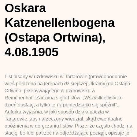
Oskara
Katzenellenbogena
(Ostapa Ortwina),
4.08.1905
List pisany w uzdrowisku w Tartarowie (prawdopodobnie
wieś położona na terenach dzisiejszej Ukrainy) do Ostapa
Ortwina, przebywającego w uzdrowisku w
Reinchenhall. Zaczyna się od słów: „Wszystkie listy co
dzień dostaję, a tylko ten z poniedziałku się spóźnił”.
Autorka wyjaśnia, w jaki sposób działa poczta w
Tartarowie, aby narzeczony wiedział, skąd ewentualne
opóźnienia w doręczaniu listów. Pisze, że często chodzi na
stację, bo lubi patrzeć na odjeżdżające pociągi, opisuje je: