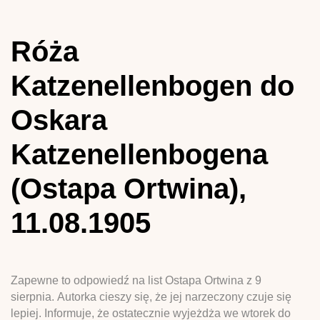
Róża
Katzenellenbogen do
Oskara
Katzenellenbogena
(Ostapa Ortwina),
11.08.1905
Zapewne to odpowiedź na list Ostapa Ortwina z 9
sierpnia. Autorka cieszy się, że jej narzeczony czuje się
lepiej. Informuje, że ostatecznie wyjeżdża we wtorek do