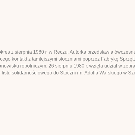
okres z sierpnia 1980 r. w Reczu. Autorka przedstawia ówczes
cego kontakt z tamtejszymi stoczniami poprzez Fabrykę Sprzę
owisku robotniczym. 26 sierpniu 1980 r. wzięła udział w zebr
e listu solidarnościowego do Stoczni im. Adolfa Warskiego w Sz