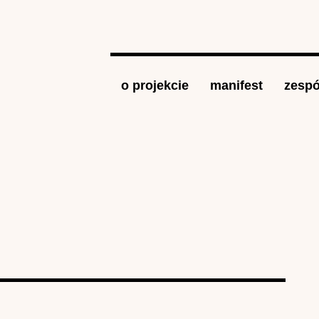
Jump to navigation
o projekcie
manifest
zespó