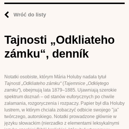
Wróć do listy
Tajnosti „Odkliateho
zámku“, denník
Notatki osobiste, którym Mária Holuby nadała tytuł
Tajnosti „Odkliateho zámku“
(
Tajemnice „Odklętego
zamku“
), obejmują lata 1879–1885. Ujawniają szerokie
spektrum doznań – od stanów euforycznych po chwile
załamania, rozgoryczenia i rozpaczy. Papier był dla Holuby
lustrem, w którym chciała zobaczyć odbicie swojego "ja"
twórczego, autorskiego. Notatki prowadzone głównie w
języku słowackim (nierzadko z elementami leksykalnymi