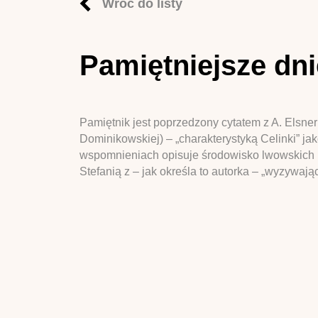
Wróć do listy
Pamiętniejsze dn
Pamiętnik jest poprzedzony cytatem z A. Elsne
Dominikowskiej) – „charakterystyką Celinki” ja
wspomnieniach opisuje środowisko lwowskich prz
Stefanią z – jak określa to autorka – „wyzywają