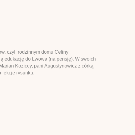
ów, czyli rodzinnym domu Celiny
etnią edukację do Lwowa (na pensję). W swoich
i Marian Koziccy, pani Augustynowicz z córką
a lekcje rysunku.