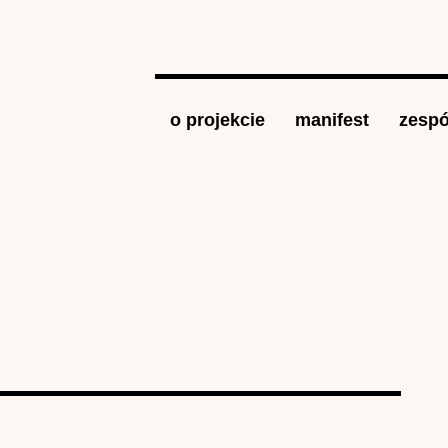
Jump to navigation
o projekcie
manifest
zespó