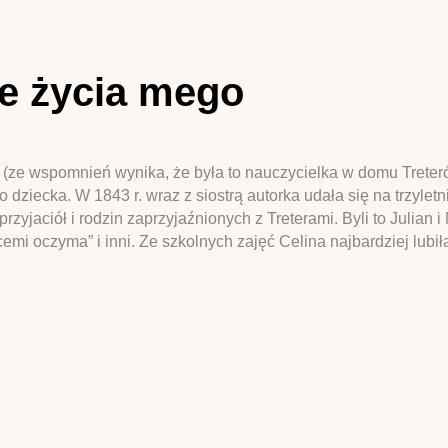
ie życia mego
r (ze wspomnień wynika, że była to nauczycielka w domu Treter
ko dziecka. W 1843 r. wraz z siostrą autorka udała się na trzyl
yjaciół i rodzin zaprzyjaźnionych z Treterami. Byli to Julian 
cemi oczyma” i inni. Ze szkolnych zajęć Celina najbardziej lubił