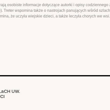
rają osobiste informacje dotyczące autorki i opisy codzienneg
). Treter wspomina także o nastrojach panujących wśród szlac
omina, że uczyła wiejskie dzieci, a także leczyła chorych we ws
 LaCH UW.
CI