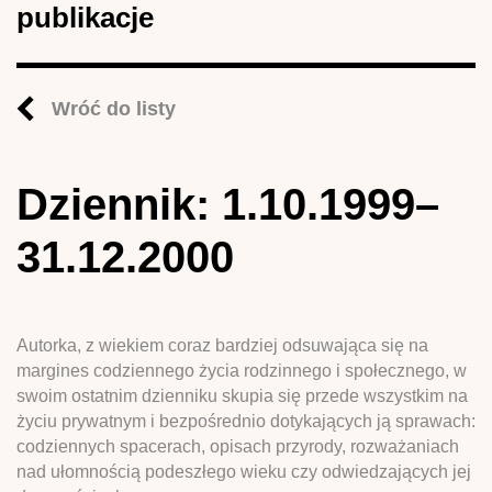
publikacje
Wróć do listy
Dziennik: 1.10.1999–
31.12.2000
Autorka, z wiekiem coraz bardziej odsuwająca się na
margines codziennego życia rodzinnego i społecznego, w
swoim ostatnim dzienniku skupia się przede wszystkim na
życiu prywatnym i bezpośrednio dotykających ją sprawach:
codziennych spacerach, opisach przyrody, rozważaniach
nad ułomnością podeszłego wieku czy odwiedzających jej