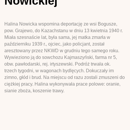
Nowickiej
Halina Nowicka wspomina deportację ze wsi Bogusze,
pow. Grajewo, do Kazachstanu w dniu 13 kwietnia 1940 r.
Miała szesnaście lat, była sama, jej matka zmarła w
październiku 1939 r., ojciec, jako policjant, został
aresztowany przez NKWD w grudniu tego samego roku.
Wywieziono ją do sowchozu Kajmaszyński, farma nr 5,
obw. pawłodarski, rej. irtyszewski. Podróż trwała ok.
trzech tygodni, w wagonach bydlęcych. Dokuczały im
zimno, głód i brud. Na miejscu od razu zostali zmuszeni do
ciężkiej pracy. Halina wykonywała prace polowe: oranie,
sianie zboża, koszenie trawy.