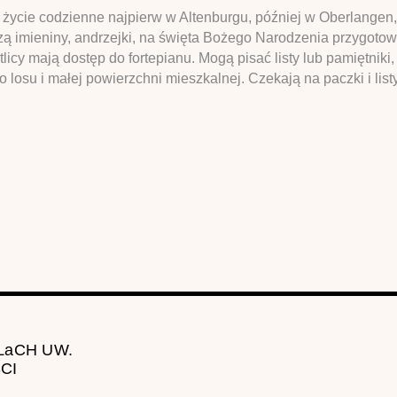
życie codzienne najpierw w Altenburgu, później w Oberlangen, 
 imieniny, andrzejki, na święta Bożego Narodzenia przygotowu
etlicy mają dostęp do fortepianu. Mogą pisać listy lub pamiętnik
o losu i małej powierzchni mieszkalnej. Czekają na paczki i list
 LaCH UW.
CI