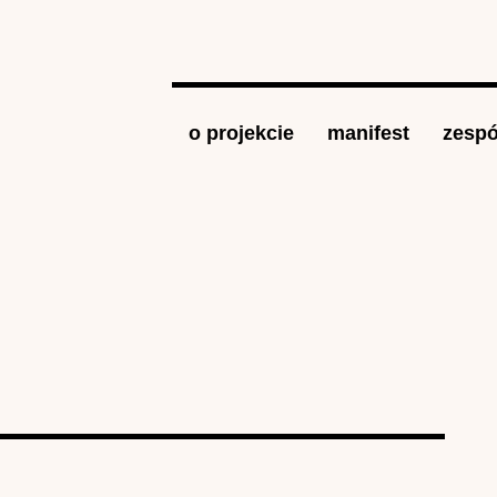
Jump to navigation
o projekcie
manifest
zespó