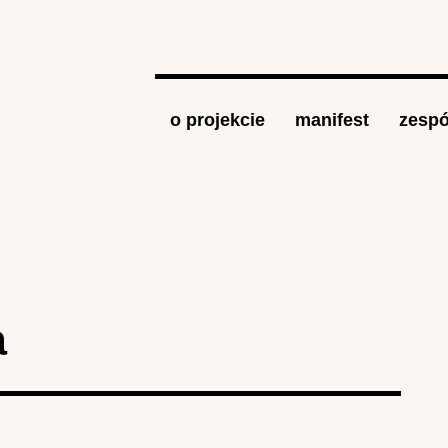
Jump to navigation
o projekcie
manifest
zespó
a