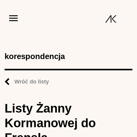
Jump to navigation
korespondencja
Wróć do listy
Listy Żanny
Kormanowej do