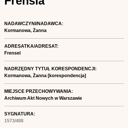
Frensla
NADAWCZYNI/NADAWCA:
Kormanowa, Żanna
ADRESATKA/ADRESAT:
Frensel
NADRZĘDNY TYTUŁ KORESPONDENCJI:
Kormanowa, Żanna [korespondencja]
MIEJSCE PRZECHOWYWANIA:
Archiwum Akt Nowych w Warszawie
SYGNATURA:
1573/488