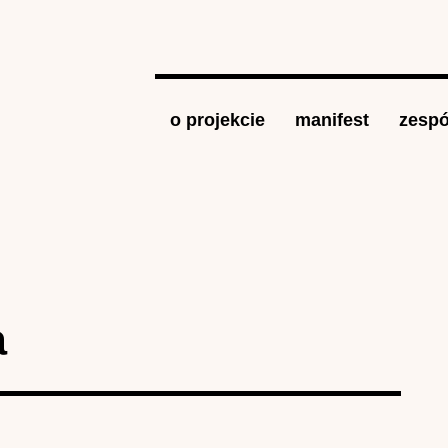
Jump to navigation
o projekcie
manifest
zespó
a