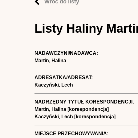
Wróć do listy
Listy Haliny Mar
NADAWCZYNI/NADAWCA:
Martin, Halina
ADRESATKA/ADRESAT:
Kaczyński, Lech
NADRZĘDNY TYTUŁ KORESPONDENCJI:
Martin, Halina [korespondencja]
Kaczyński, Lech [korespondencja]
MIEJSCE PRZECHOWYWANIA: