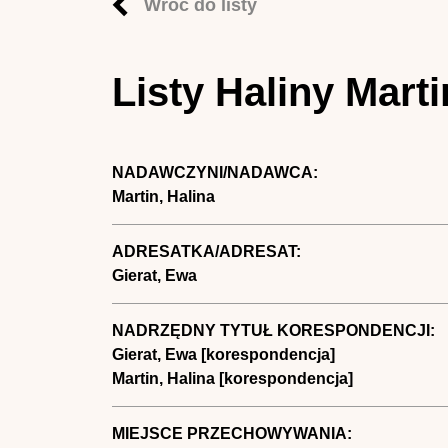
Wróć do listy
Listy Haliny Mart
NADAWCZYNI/NADAWCA:
Martin, Halina
ADRESATKA/ADRESAT:
Gierat, Ewa
NADRZĘDNY TYTUŁ KORESPONDENCJI:
Gierat, Ewa [korespondencja]
Martin, Halina [korespondencja]
MIEJSCE PRZECHOWYWANIA: