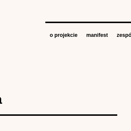
Jump to navigation
o projekcie
manifest
zespó
a