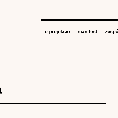
Jump to navigation
o projekcie
manifest
zespó
a