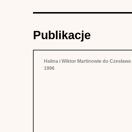
Publikacje
Halina i Wiktor Martinowie do Czesława
1996