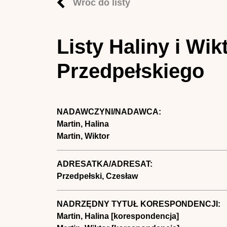
Wróć do listy
Listy Haliny i Wi
Przedpełskiego
NADAWCZYNI/NADAWCA:
Martin, Halina
Martin, Wiktor
ADRESATKA/ADRESAT:
Przedpełski, Czesław
NADRZĘDNY TYTUŁ KORESPONDENCJI:
Martin, Halina [korespondencja]