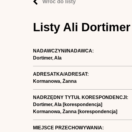
Wróć do listy
Listy Ali Dortim
NADAWCZYNI/NADAWCA:
Dortimer, Ala
ADRESATKA/ADRESAT:
Kormanowa, Żanna
NADRZĘDNY TYTUŁ KORESPONDENCJI:
Dortimer, Ala [korespondencja]
Kormanowa, Żanna [korespondencja]
MIEJSCE PRZECHOWYWANIA: