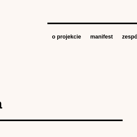
Jump to navigation
o projekcie
manifest
zespó
a