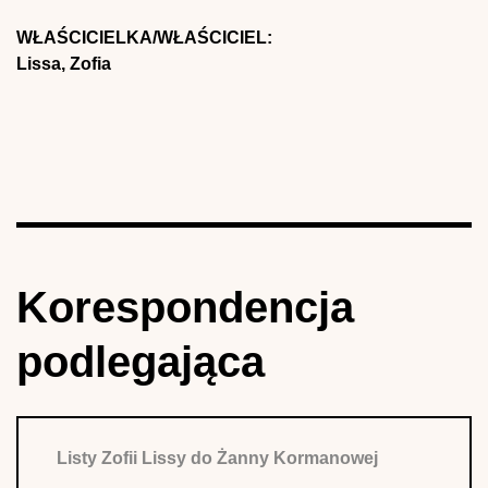
WŁAŚCICIELKA/WŁAŚCICIEL:
Lissa, Zofia
Korespondencja
podlegająca
Listy Zofii Lissy do Żanny Kormanowej