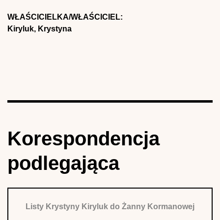
WŁAŚCICIELKA/WŁAŚCICIEL:
Kiryluk, Krystyna
Korespondencja
podlegająca
Listy Krystyny Kiryluk do Żanny Kormanowej