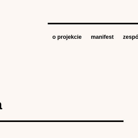
Jump to navigation
o projekcie
manifest
zespó
a