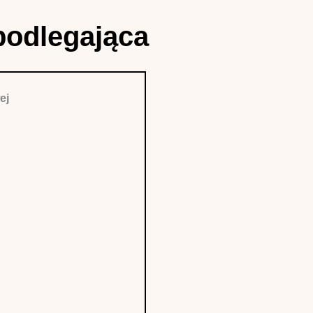
podlegająca
ej