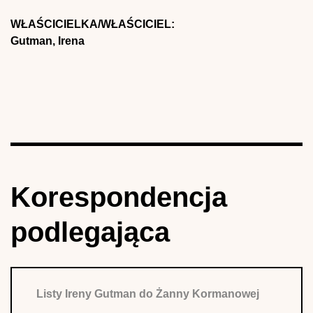
WŁAŚCICIELKA/WŁAŚCICIEL:
Gutman, Irena
Korespondencja
podlegająca
Listy Ireny Gutman do Żanny Kormanowej