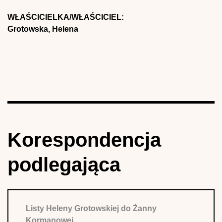
WŁAŚCICIELKA/WŁAŚCICIEL:
Grotowska, Helena
Korespondencja
podlegająca
Listy Heleny Grotowskiej do Żanny
Kormanowej