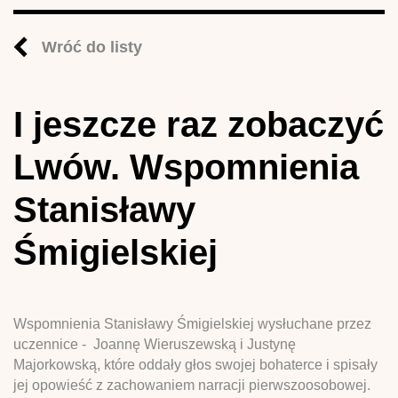
Wróć do listy
I jeszcze raz zobaczyć
Lwów. Wspomnienia
Stanisławy
Śmigielskiej
Wspomnienia Stanisławy Śmigielskiej wysłuchane przez
uczennice - Joannę Wieruszewską i Justynę
Majorkowską, które oddały głos swojej bohaterce i spisały
jej opowieść z zachowaniem narracji pierwszoosobowej.