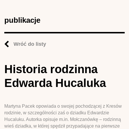
publikacje
Wróć do listy
Historia rodzinna
Edwarda Hucaluka
Martyna Pacek opowiada o swojej pochodzącej z Kresów
rodzinie, w szczególności zaś o dziadku Edwardzie
Hucaluku. Autorka opisuje m.in. Mołczanówkę – rodzinną
wieś dziadka, w której spędził przypadające na pierwsze