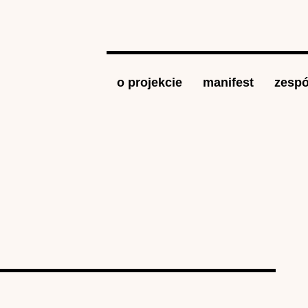
Jump to navigation
o projekcie
manifest
zespó