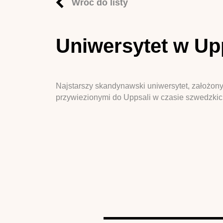
Wróć do listy
Uniwersytet w Up
Najstarszy skandynawski uniwersytet, założony
przywiezionymi do Uppsali w czasie szwedzkich