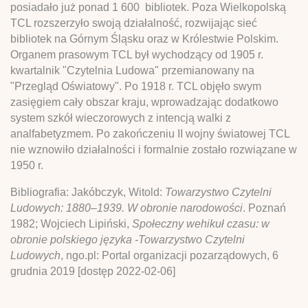
posiadało już ponad 1 600 bibliotek. Poza Wielkopolską
TCL rozszerzyło swoją działalność, rozwijając sieć
bibliotek na Górnym Śląsku oraz w Królestwie Polskim.
Organem prasowym TCL był wychodzący od 1905 r.
kwartalnik "Czytelnia Ludowa" przemianowany na
"Przegląd Oświatowy". Po 1918 r. TCL objęło swym
zasięgiem cały obszar kraju, wprowadzając dodatkowo
system szkół wieczorowych z intencją walki z
analfabetyzmem. Po zakończeniu II wojny światowej TCL
nie wznowiło działalności i formalnie zostało rozwiązane w
1950 r.
Bibliografia: Jakóbczyk, Witold:
Towarzystwo Czytelni
Ludowych: 1880–1939. W obronie narodowości
. Poznań
1982; Wojciech Lipiński,
Społeczny wehikuł czasu: w
obronie polskiego języka -Towarzystwo Czytelni
Ludowych
, ngo.pl: Portal organizacji pozarządowych, 6
grudnia 2019 [dostęp 2022-02-06]