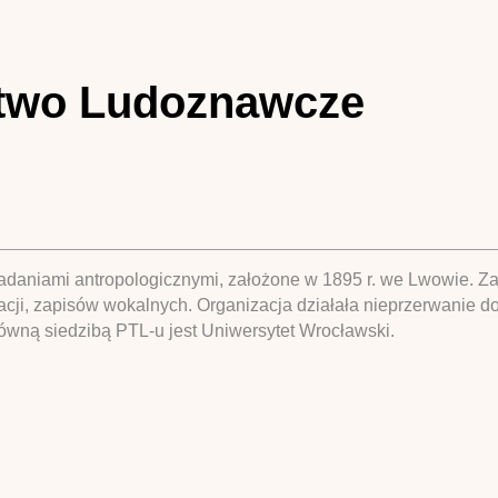
stwo Ludoznawcze
badaniami antropologicznymi, założone w 1895 r. we Lwowie. 
racji, zapisów wokalnych. Organizacja działała nieprzerwanie d
ówną siedzibą PTL-u jest Uniwersytet Wrocławski.