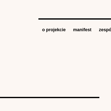
Jump to navigation
o projekcie
manifest
zespó