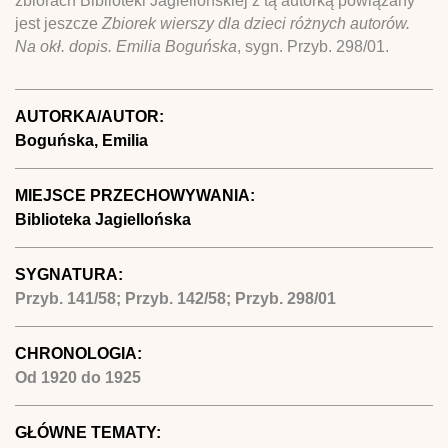
zbiorach Biblioteki Jagiellońskiej z tą autorką powiązany
jest jeszcze
Zbiorek wierszy dla dzieci różnych autorów.
Na okł. dopis. Emilia Boguńska
, sygn. Przyb. 298/01.
AUTORKA/AUTOR:
Boguńska, Emilia
MIEJSCE PRZECHOWYWANIA:
Biblioteka Jagiellońska
SYGNATURA:
Przyb. 141/58; Przyb. 142/58; Przyb. 298/01
CHRONOLOGIA:
Od
1920
do
1925
GŁÓWNE TEMATY: