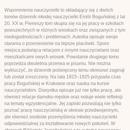
Wspomnienia nauczycielki
to składający się z dwóch
tomów dziennik młodej nauczycielki Emilii Boguńskiej z lat
20. XX w. Pierwszy tom skupia się na jej pracy w szkołach
powszechnych w różnych wioskach oraz związanych z tym
niedogodnościach i problemach. Autorka opisuje swoje
starania o przeniesienie na lepsze placówki. Sporo
miejsca poświęca relacjom z innymi nauczycielami oraz
mieszkańcami owych wiosek. Powstanie drugiego tomu
poprzedza dwuletnia przerwa w pisaniu. Nie można
wykluczyć, że dziennik poświęcony temu okresowi zaginął
lub został zniszczony. Na lata 1923–1925 przypada czas
pracy Boguńskiej w Krakowie oraz nauka na kursie
nauczycielskim. Diarystka opisuje już nie tylko pracę, ale
również relacje damsko-męskie oraz notuje wiele refleksji
na tematy egzystencjalne. Jej zapiski pozwalają nie tylko
poznać pracę nauczycielską w okresie przedwojennym,
ale również osobiste przemyślenia młodej nauczycielki
odpowiedzialnej za kształtowanie nowych pokoleń. W