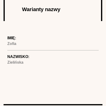
Autor
Warianty nazwy
(aktywna
karta)
IMIĘ:
Zofia
NAZWISKO:
Zielińska