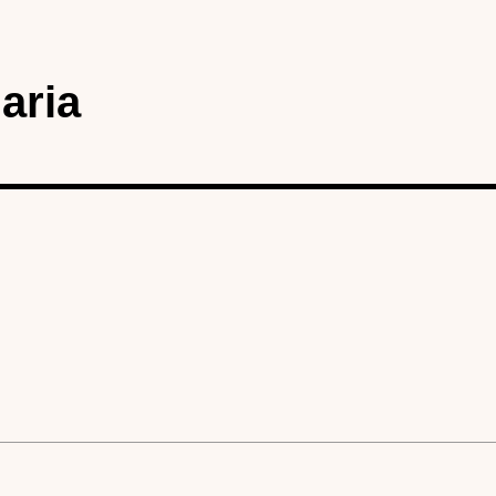
aria
karta)