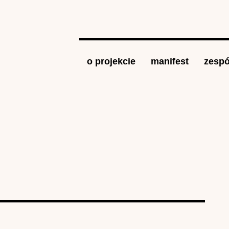
Jump to navigation
o projekcie
manifest
zespó