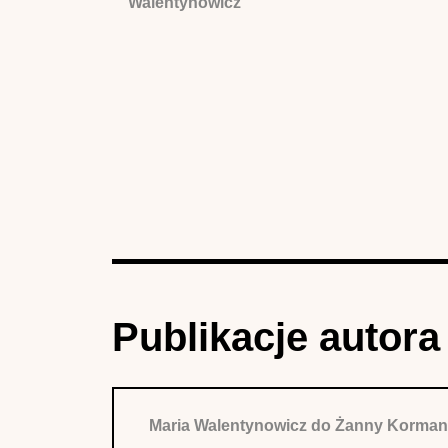
Walentynowicz
Publikacje autora
Maria Walentynowicz do Żanny Kormano