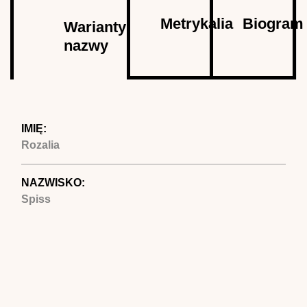
Autor
Metrykalia
Biogram
Warianty
nazwy
(aktywna
karta)
IMIĘ:
Rozalia
NAZWISKO:
Spiss