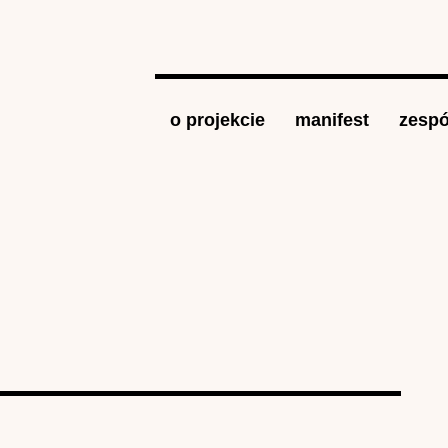
Jump to navigation
o projekcie
manifest
zespó