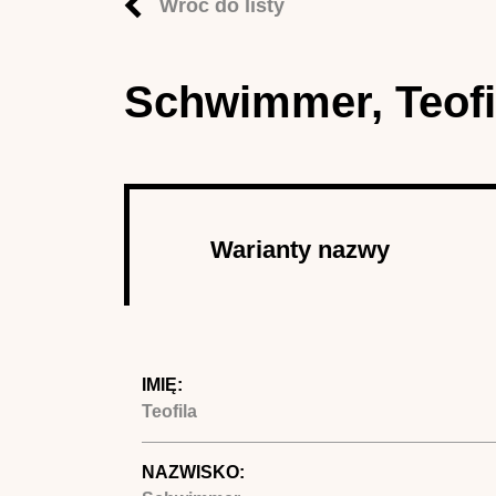
Wróć do listy
Schwimmer, Teofi
Autor
Warianty nazwy
(aktywna
karta)
IMIĘ:
Teofila
NAZWISKO: