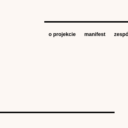
Jump to navigation
o projekcie
manifest
zespó