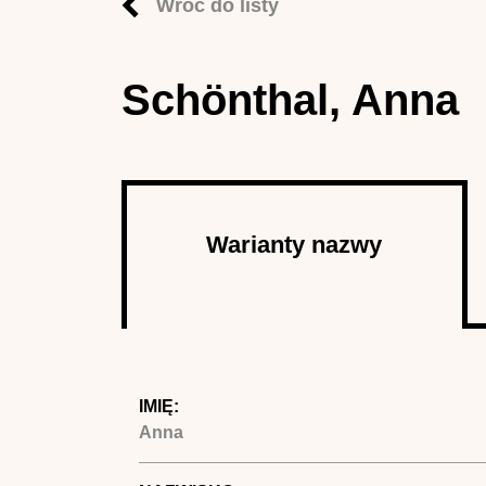
Wróć do listy
Schönthal, Anna
Autor
Warianty nazwy
(aktywna
karta)
IMIĘ:
Anna