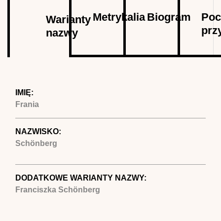
Autor
Metrykalia
Biogram
Poc
Warianty
prz
nazwy
(aktywna
karta)
IMIĘ:
Frania
NAZWISKO:
Schönberg
DODATKOWE WARIANTY NAZWY:
Franciszka Schönberg