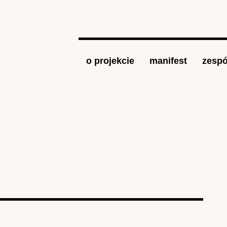
Jump to navigation
o projekcie
manifest
zespó