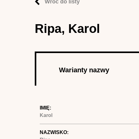
Wróć do listy
Ripa, Karol
Autor
Warianty nazwy
(aktywna 
IMIĘ:
Karol
NAZWISKO: