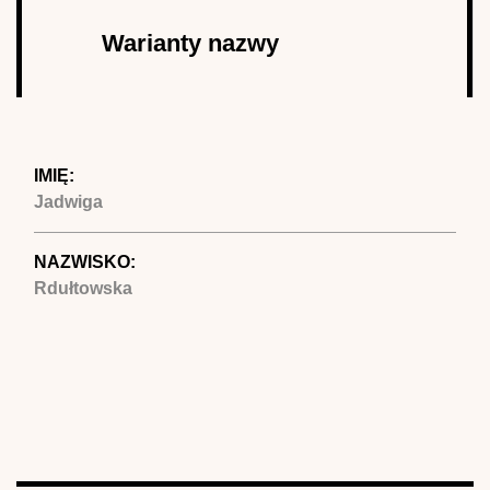
Autor
Warianty nazwy
(aktywna
karta)
IMIĘ:
Jadwiga
NAZWISKO:
Rdułtowska