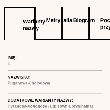
Autor
Metrykalia
Biogram
Poc
Warianty
prz
nazwy
(aktywna
karta)
IMIĘ:
L.
NAZWISKO:
Puganowa-Chołodowa
DODATKOWE WARIANTY NAZWY:
Пуганова-Холодова Л. (pisownia oryginalna)