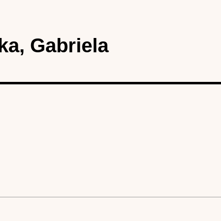
a, Gabriela
karta)