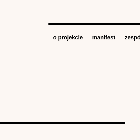
Jump to navigation
o projekcie
manifest
zespó