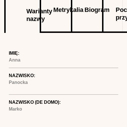
Autor
Metrykalia
Biogram
Poc
Warianty
prz
nazwy
(aktywna
karta)
IMIĘ:
Anna
NAZWISKO:
Panocka
NAZWISKO (DE DOMO):
Marko