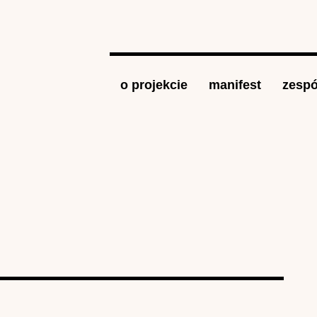
Jump to navigation
o projekcie
manifest
zespó