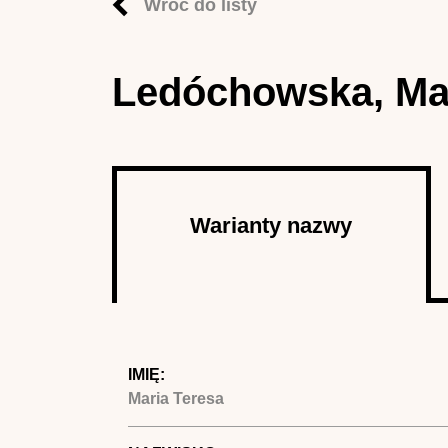
Wróć do listy
Ledóchowska, Mar
Autor
Warianty nazwy
(aktywna
karta)
IMIĘ:
Maria Teresa